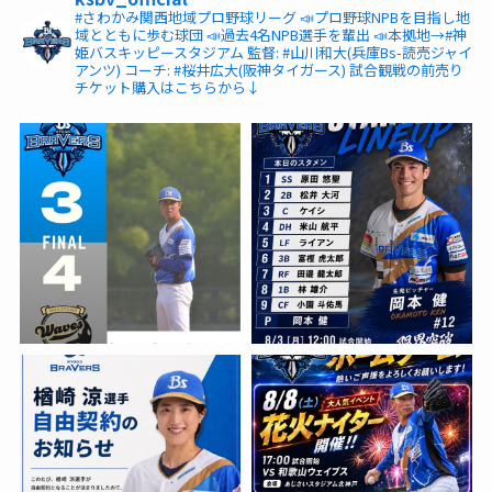
#さわかみ関西地域プロ野球リーグ
📣プロ野球NPBを目指し地
域とともに歩む球団
📣過去4名NPB選手を輩出
📣本拠地→#神
姫バスキッピースタジアム
監督: #山川和大(兵庫Bs-読売ジャイ
アンツ)
コーチ: #桜井広大(阪神タイガース)
試合観戦の前売り
チケット購入はこちらから↓