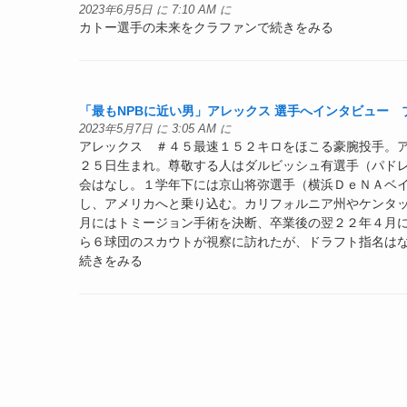
2023年6月5日 に 7:10 AM に
カトー選手の未来をクラファンで続きをみる
「最もNPBに近い男」アレックス 選手へインタビュー ブ
2023年5月7日 に 3:05 AM に
アレックス ＃４５最速１５２キロをほこる豪腕投手。
２５日生まれ。尊敬する人はダルビッシュ有選手（パド
会はなし。１学年下には京山将弥選手（横浜ＤｅＮＡベ
し、アメリカへと乗り込む。カリフォルニア州やケンタ
月にはトミージョン手術を決断、卒業後の翌２２年４月
ら６球団のスカウトが視察に訪れたが、ドラフト指名はな
続きをみる