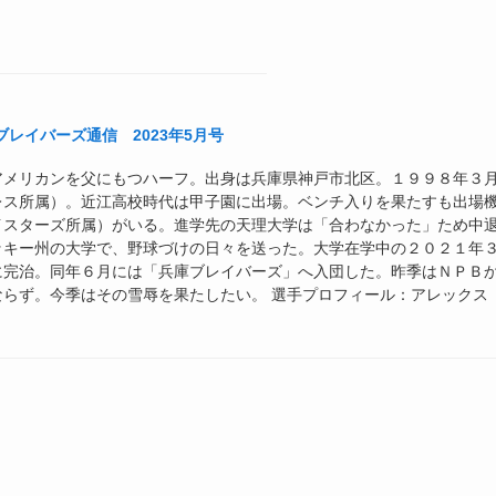
レイバーズ通信 2023年5月号
アメリカンを父にもつハーフ。出身は兵庫県神戸市北区。１９９８年３
レス所属）。近江高校時代は甲子園に出場。ベンチ入りを果たすも出場
イスターズ所属）がいる。進学先の天理大学は「合わなかった」ため中
ッキー州の大学で、野球づけの日々を送った。大学在学中の２０２１年
に完治。同年６月には「兵庫ブレイバーズ」へ入団した。昨季はＮＰＢ
らず。今季はその雪辱を果たしたい。 選手プロフィール：アレックス