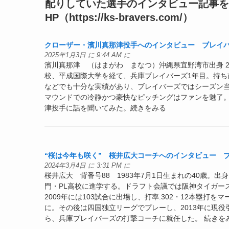
配りしていた選手のインタビュー記事を
HP（https://ks-bravers.com/）
クローザー・濱川真那津投手へのインタビュー ブレイバー
2025年1月3日 に 9:44 AM に
濱川真那津 （はまがわ まなつ）沖縄県宜野湾市出身 2
校、平成国際大学を経て、兵庫ブレイバーズ1年目。持
などでも十分な実績があり、ブレイバーズではシーズン
マウンドでの冷静かつ豪快なピッチングはファンを魅了
津投手に話を聞いてみた。続きをみる
“桜は今年も咲く” 桜井広大コーチへのインタビュー ブ
2024年3月4日 に 3:31 PM に
桜井広大 背番号88 1983年7月1日生まれの40歳
門・PL高校に進学する。ドラフト会議では阪神タイガー
2009年には103試合に出場し、打率.302・12本塁打
に。その後は四国独立リーグでプレーし、2013年に現
ら、兵庫ブレイバーズの打撃コーチに就任した。 続きを