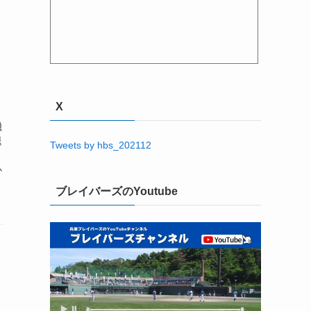
X
月
機
退
Tweets by hbs_202112
３
か
ブレイバーズのYoutube