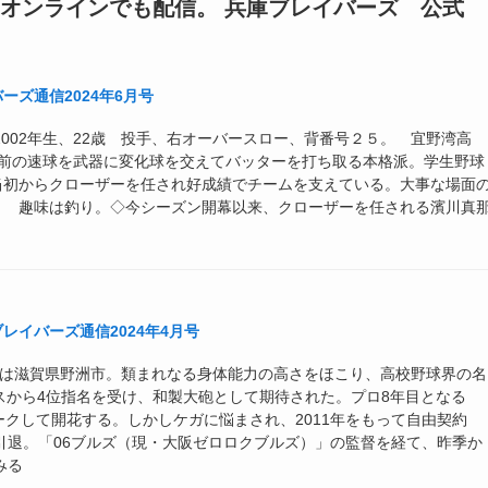
オンラインでも配信。 兵庫ブレイバーズ 公式
ズ通信2024年6月号
002年生、22歳 投手、右オーバースロー、背番号２５。 宜野湾高
ち前の速球を武器に変化球を交えてバッターを打ち取る本格派。学生野球
当初からクローザーを任され好成績でチームを支えている。大事な場面
。 趣味は釣り。◇今シーズン開幕以来、クローザーを任される濱川真
レイバーズ通信2024年4月号
。出身は滋賀県野洲市。類まれなる身体能力の高さをほこり、高校野球界の名
スから4位指名を受け、和製大砲として期待された。プロ8年目となる
をマークして開花する。しかしケガに悩まされ、2011年をもって自由契約
役引退。「06ブルズ（現・大阪ゼロロクブルズ）」の監督を経て、昨季か
みる