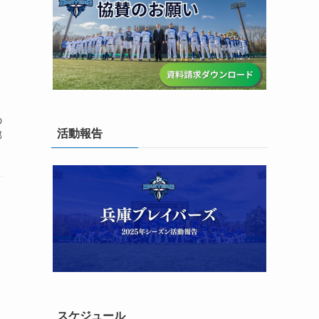
の
活動報告
那
スケジュール