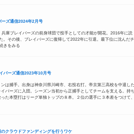
ーズ通信2024年2月号
れ。兵庫ブレイバーズの前身球団で投手としての才能が開花。2016年に読
た。その後、ブレイバーズに復帰して2022年に引退。最下位に沈んだ
 続きをみる
バーズ通信2023年10月号
ョンは捕手。出身は神奈川県川崎市、右投右打。帝京第三高校を中退し
レイバーズに入団。シーズン当初から正捕手としてチームを支える。持
放った本塁打はリーグ単独トップの８本。２位の選手に３本差をつけて
万円のクラウドファンディングを行うワケ