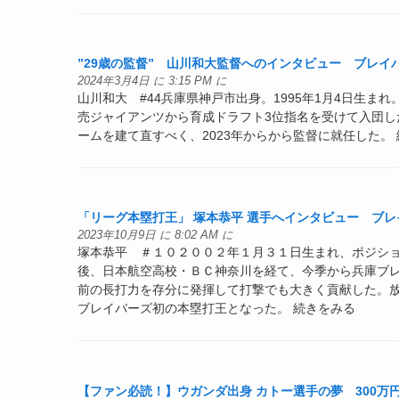
”29歳の監督” 山川和大監督へのインタビュー ブレイバ
2024年3月4日 に 3:15 PM に
山川和大 #44兵庫県神戸市出身。1995年1月4日生ま
売ジャイアンツから育成ドラフト3位指名を受けて入団し
ームを建て直すべく、2023年からから監督に就任した。
「リーグ本塁打王」 塚本恭平 選手へインタビュー ブレイ
2023年10月9日 に 8:02 AM に
塚本恭平 ＃１０２００２年１月３１日生まれ、ポジシ
後、日本航空高校・ＢＣ神奈川を経て、今季から兵庫ブ
前の長打力を存分に発揮して打撃でも大きく貢献した。
ブレイバーズ初の本塁打王となった。 続きをみる
【ファン必読！】ウガンダ出身 カトー選手の夢 300