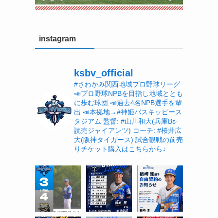
instagram
ksbv_official
#さわかみ関西地域プロ野球リーグ
📣プロ野球NPBを目指し地域ととも
に歩む球団
📣過去4名NPB選手を輩
出
📣本拠地→#神姫バスキッピース
タジアム
監督: #山川和大(兵庫Bs-
読売ジャイアンツ)
コーチ: #桜井広
大(阪神タイガース)
試合観戦の前売
りチケット購入はこちらから↓