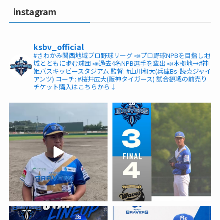
instagram
ksbv_official
#さわかみ関西地域プロ野球リーグ
📣プロ野球NPBを目指し地
域とともに歩む球団
📣過去4名NPB選手を輩出
📣本拠地→#神
姫バスキッピースタジアム
監督: #山川和大(兵庫Bs-読売ジャイ
アンツ)
コーチ: #桜井広大(阪神タイガース)
試合観戦の前売り
チケット購入はこちらから↓