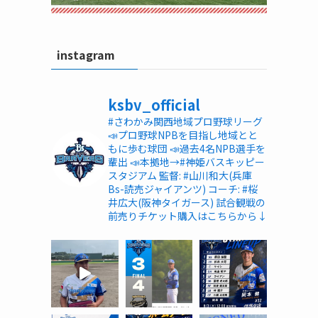
instagram
ksbv_official
#さわかみ関西地域プロ野球リーグ
📣プロ野球NPBを目指し地域とと
もに歩む球団
📣過去4名NPB選手を
輩出
📣本拠地→#神姫バスキッピー
スタジアム
監督: #山川和大(兵庫
Bs-読売ジャイアンツ)
コーチ: #桜
井広大(阪神タイガース)
試合観戦の
前売りチケット購入はこちらから↓