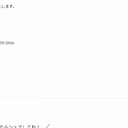
たします。
th Univ
たらシェアしてね！