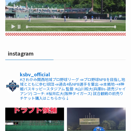
instagram
ksbv_official
#さわかみ関西地域プロ野球リーグ
📣プロ野球NPBを目指し地
域とともに歩む球団
📣過去4名NPB選手を輩出
📣本拠地→#神
姫バスキッピースタジアム
監督: #山川和大(兵庫Bs-読売ジャイ
アンツ)
コーチ: #桜井広大(阪神タイガース)
試合観戦の前売り
チケット購入はこちらから↓