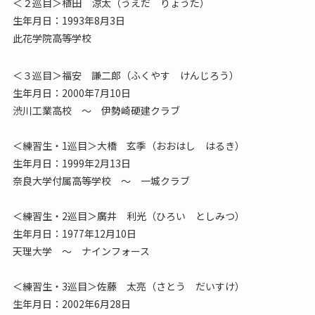
＜２巡目＞植田 涼太（うえだ りょうた）
生年月日：1993年8月3日
此花学院高等学校
＜３巡目＞福安 謙二郎（ふくやす けんじろう）
生年月日：2000年7月10日
渋川工業高校 ～ 伊勢崎硬建クラブ
＜練習生・1巡目＞大橋 玄季（おおはし はるき）
生年月日：1999年2月13日
奈良大学付属高等学校 ～ 一城クラブ
＜練習生・2巡目＞廣井 利光（ひろい としみつ）
生年月日：1977年12月10日
天理大学 ～ ナインフォース
＜練習生・3巡目＞佐藤 太亮（さとう だいすけ）
生年月日：2002年6月28日