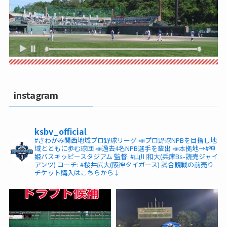
instagram
ksbv_official
#さわかみ関西地域プロ野球リーグ
📣プロ野球NPBを目指し地
域とともに歩む球団
📣過去4名NPB選手を輩出
📣本拠地→#神
姫バスキッピースタジアム
監督: #山川和大(兵庫Bs-読売ジャイ
アンツ)
コーチ: #桜井広大(阪神タイガース)
試合観戦の前売り
チケット購入はこちらから↓