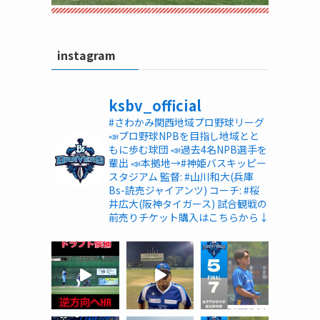
instagram
ksbv_official
#さわかみ関西地域プロ野球リーグ
📣プロ野球NPBを目指し地域とと
もに歩む球団
📣過去4名NPB選手を
輩出
📣本拠地→#神姫バスキッピー
スタジアム
監督: #山川和大(兵庫
Bs-読売ジャイアンツ)
コーチ: #桜
井広大(阪神タイガース)
試合観戦の
前売りチケット購入はこちらから↓