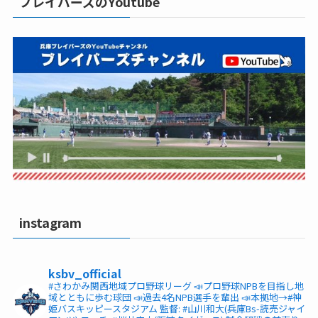
ブレイバーズのYoutube
instagram
ksbv_official
#さわかみ関西地域プロ野球リーグ
📣プロ野球NPBを目指し地
域とともに歩む球団
📣過去4名NPB選手を輩出
📣本拠地→#神
姫バスキッピースタジアム
監督: #山川和大(兵庫Bs-読売ジャイ