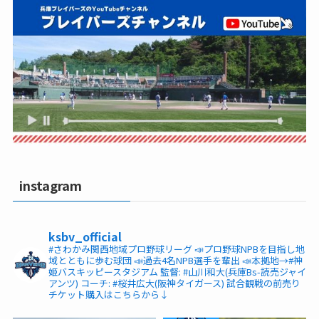
instagram
ksbv_official
#さわかみ関西地域プロ野球リーグ
📣プロ野球NPBを目指し地
域とともに歩む球団
📣過去4名NPB選手を輩出
📣本拠地→#神
姫バスキッピースタジアム
監督: #山川和大(兵庫Bs-読売ジャイ
アンツ)
コーチ: #桜井広大(阪神タイガース)
試合観戦の前売り
チケット購入はこちらから↓