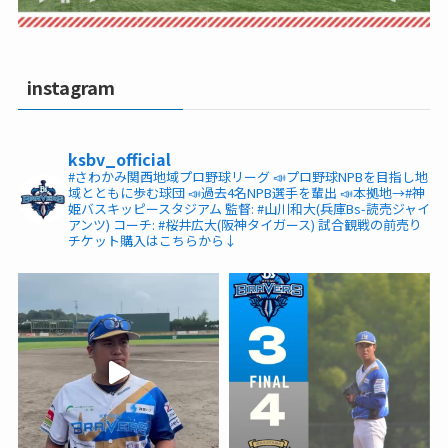
instagram
ksbv_official
#さわかみ関西地域プロ野球リーグ
📣プロ野球NPBを目指し地
域とともに歩む球団
📣過去4名NPB選手を輩出
📣本拠地→#神
姫バスキッピースタジアム
監督: #山川和大(兵庫Bs-読売ジャイ
アンツ)
コーチ: #桜井広大(阪神タイガース)
試合観戦の前売り
チケット購入はこちらから↓