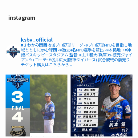
instagram
ksbv_official
#さわかみ関西地域プロ野球リーグ
📣プロ野球NPBを目指し地
域とともに歩む球団
📣過去4名NPB選手を輩出
📣本拠地→#神
姫バスキッピースタジアム
監督: #山川和大(兵庫Bs-読売ジャイ
アンツ)
コーチ: #桜井広大(阪神タイガース)
試合観戦の前売り
チケット購入はこちらから↓